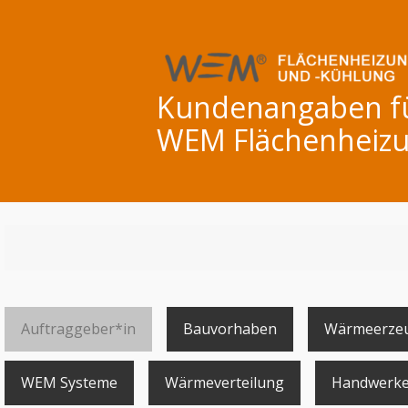
Kundenangaben für
WEM Flächenheizu
Auftraggeber*in
Bauvorhaben
Wärmeerze
WEM Systeme
Wärmeverteilung
Handwerke