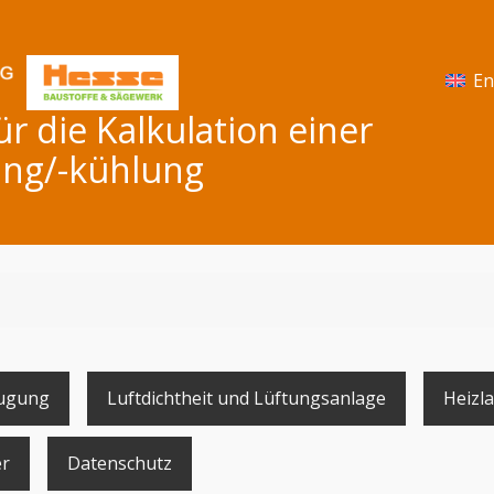
En
 die Kalkulation einer
ng/-kühlung
ugung
Luftdichtheit und Lüftungsanlage
Heizla
r
Datenschutz