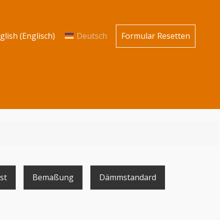
glish
(
Englisch
)
Deutsch
Formular Resetten
st
Bemaßung
Dämmstandard