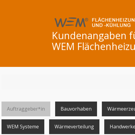
Kundenangaben für
WEM Flächenheizu
Auftraggeber*in
Bauvorhaben
Wärmeerze
WEM Systeme
Wärmeverteilung
Handwerke