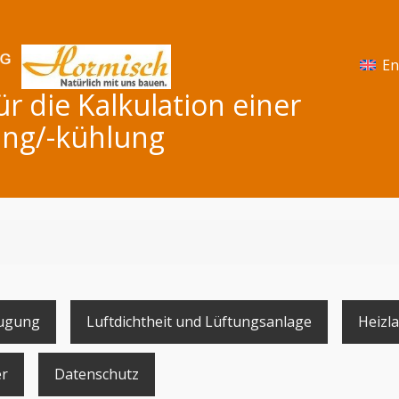
En
 die Kalkulation einer
ng/-kühlung
ugung
Luftdichtheit und Lüftungsanlage
Heizla
r
Datenschutz