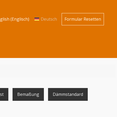
glish
(
Englisch
)
Deutsch
Formular Resetten
st
Bemaßung
Dämmstandard