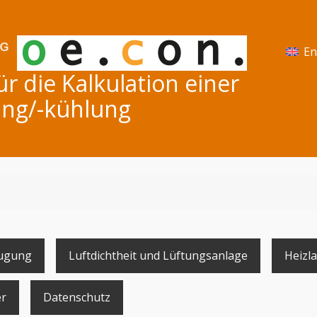
En
 die Kalkulation einer
ng/-kühlung
ugung
Luftdichtheit und Lüftungsanlage
Heizla
r
Datenschutz