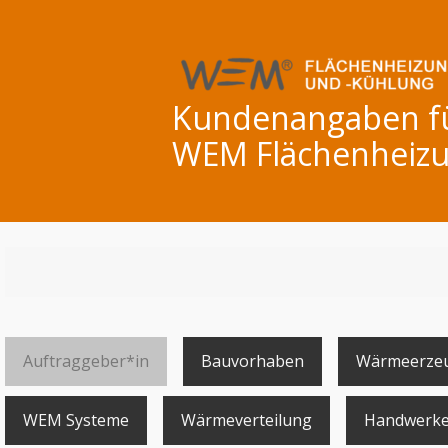
Kundenangaben für
WEM Flächenheizu
Auftraggeber*in
Bauvorhaben
Wärmeerze
WEM Systeme
Wärmeverteilung
Handwerke