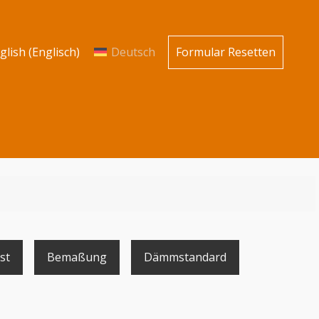
glish
(
Englisch
)
Deutsch
Formular Resetten
st
Bemaßung
Dämmstandard